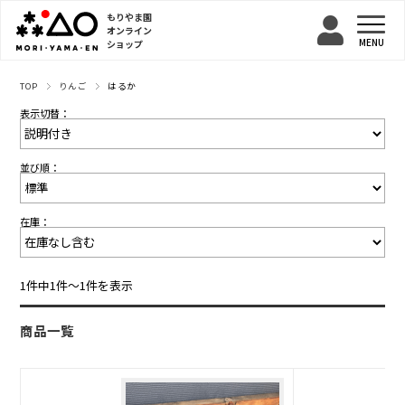
もりやま園
オンライン
ショップ
TOP
りんご
はるか
表示切替：
並び順：
在庫：
1件中1件〜1件を表示
商品一覧