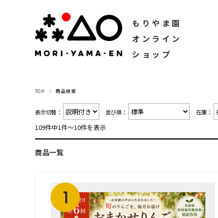
もりやま園
オンライン
ショップ
TOP
商品検索
表示切替：
並び順：
在庫：
109件中1件〜10件を表示
商品一覧