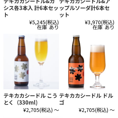
テキカカシードル&カ
テキカカシードル&ア
シス各3本入 計6本セッ
ップルソーダ計6本セ
ト
ット
¥5,245
(税込)
¥3,970
(税込)
在庫 あり
在庫 あり
テキカカシードル こう
テキカカシードル ドル
とく（330ml)
ゴ
¥2,705
(税込)
～
¥2,705
(税込)
～