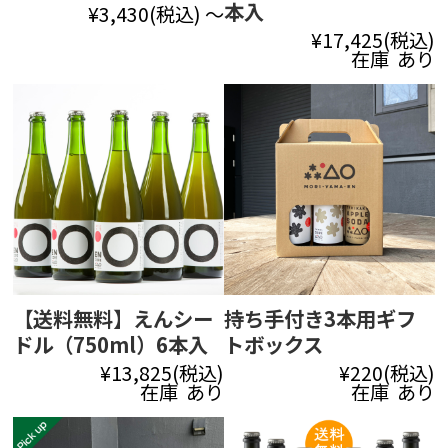
本入
¥3,430
(税込)
～
¥17,425
(税込)
在庫 あり
【送料無料】えんシー
持ち手付き3本用ギフ
ドル（750ml）6本入
トボックス
¥13,825
(税込)
¥220
(税込)
在庫 あり
在庫 あり