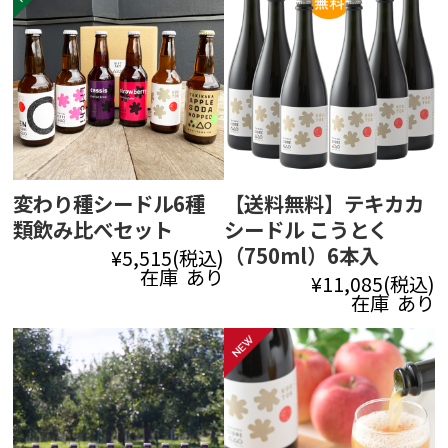
変わり種シードル6種
【送料無料】テキカカ
類飲み比べセット
シードル こうとく
（750ml）6本入
¥5,515
(税込)
在庫 あり
¥11,085
(税込)
在庫 あり