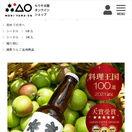
もりやま園
オンライン
ショップ
TOP
シードル
テキカカシードル
テキカカシードル ノーマル
初めての方へ
シードル
6本入
シードル
3本入
贈り物に
摘果りんご活用商品