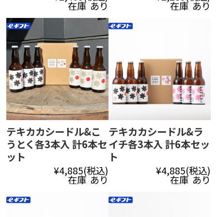
在庫 あり
在庫 あり
テキカカシードル&こ
テキカカシードル&ラ
うとく各3本入 計6本セ
イチ各3本入 計6本セッ
ット
ト
¥4,885
(税込)
¥4,885
(税込)
在庫 あり
在庫 あり