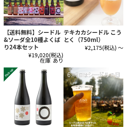
【送料無料】シードル
テキカカシードル こう
&ソーダ全10種よくば
とく（750ml）
り24本セット
¥2,175
(税込)
～
¥19,020
(税込)
在庫 あり