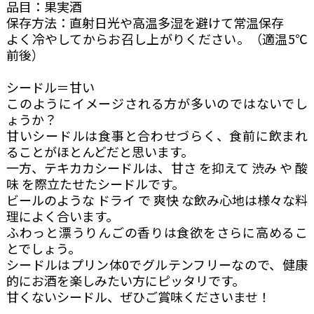
品目：果実酒
保存方法：直射日光や高温多湿を避けて常温保存
よく冷やしてからお召し上がりください。（適温5℃
前後）
シードル＝甘い
このようにイメージされる方が多いのではないでし
ょうか？
甘いシードルは食事と合わせづらく、食前に飲まれ
ることがほとんどだと思います。
一方、テキカカシードルは、甘さ を抑えて 渋み や 酸
味 を際立たせたシードルです。
ビールのような ドライ で 爽快 な飲み心地は様々な料
理によく合います。
ふわっと漂うりんごの香りは食欲をさらに高めるこ
とでしょう。
シードルはプリン体0でグルテンフリーなので、健康
的にお酒を楽しみたい方にピッタリです。
甘くないシードル、ぜひご賞味くださいませ！