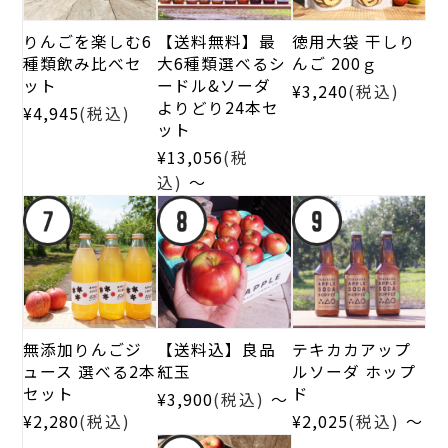
りんごを楽しむ6
【送料無料】最
徳用大袋 干しり
種類飲み比べセ
大6種類選べるシ
んご 200ｇ
ット
ードル&ソーダ
¥3,240
(税込)
よりどり24本セ
¥4,945
(税込)
ット
¥13,056
(税
～
込)
【送料込】良品
無添加りんごジ
テキカカアップ
紅玉
ュース 選べる2本
ルソーダ ホップ
セット
ド
～
¥3,900
(税込)
～
¥2,280
(税込)
¥2,025
(税込)