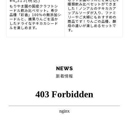
¥4,315
(税込)
種類飲み比べセットができま
もりやま園の国産クラフトシ
した！ノンアルのテキカカア
ードル飲み比べセット。希少
ップルソーダが入り、ファミ
品種「彩香」100％の無添加シ
リーやご夫婦にもおすすめの
ードルと、摘果りんごを活か
商品です！りんごの品種、酵
したドライなテキカカシード
母の違いが楽しめるセットで
ルを楽しめます。
す。
NEWS
新着情報