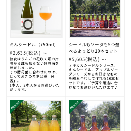
えんシードル（750ml）
シードルもソーダも5つ選
べるよりどり10本セット
¥2,635
(税込)
～
¥5,605
(税込)
彼女はりんごの花咲く畑の片
～
隅から誰も知らない酵母菌を
テキカカシードルシリーズ、
発見しました。
えんシードル、アップルソー
その酵母菌に合わせたのは、
ダシリーズからお好きなもの
とっておきの希少品種「彩
を組み合わせて作れる10本セ
香」。
ットです。ご予算や用途に合
1本入、2本入からお選びいた
わせてお選びいただけます♪
だけます。