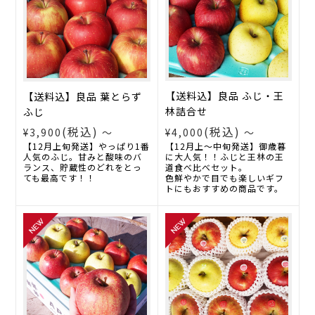
【送料込】良品 ふじ・王
【送料込】良品 葉とらず
林詰合せ
ふじ
(税込)
(税込)
¥4,000
～
¥3,900
～
【12月上～中旬発送】御歳暮
【12月上旬発送】やっぱり1番
に大人気！！ふじと王林の王
人気のふじ。甘みと酸味のバ
道食べ比べセット。
ランス、貯蔵性のどれをとっ
色鮮やかで目でも楽しいギフ
ても最高です！！
トにもおすすめの商品です。