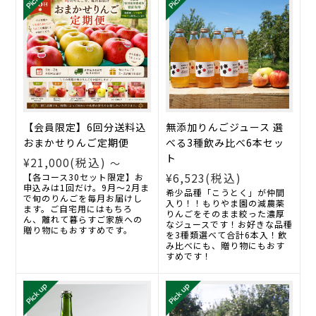
【会員限定】6回分送料込
無添加りんごジュース 選
おまかせりんご定期便
べる3種飲み比べ6本セッ
ト
¥21,000
(税込)
～
¥6,523
(税込)
【各コース30セット限定】お
申込みは1回だけ。9月～2月ま
希少品種「こうとく」が仲間
で旬のりんごを毎月お届けし
入り！！もりやま園の減農薬
ます。ご自宅用にはもちろ
りんごをそのまま絞った濃厚
ん、離れて暮らすご家族への
なジュースです！お好きな品種
贈り物にもおすすめです。
を3種類選べて合計6本入！飲
み比べにも、贈り物にもおす
すめです！