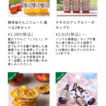
無添加りんごジュース 選
テキカカアップルソーダ
べる2本セット
ホップド
¥2,280
(税込)
¥2,025
(税込)
～
蜜入りりんご「こうとく」が
ノンアル新商品！ホップが豊
仲間入り！
かに香り飲みごたえ抜群で
全てもりやま園で栽培した減
す。クラフトビール好きさん
農薬りんごを使用しています
には絶対に飲んでいただきた
ので、贈り物にも来客時のお
い1本です。
もてなしにも大変喜ばれま
す！品種による味の違いをお
楽しみください♪