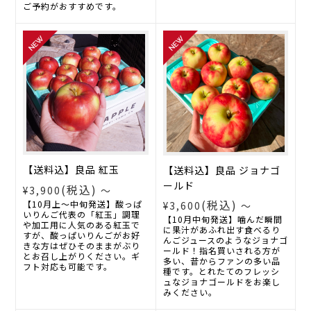
ご予約がおすすめです。
【送料込】良品 紅玉
【送料込】良品 ジョナゴ
ールド
(税込)
¥3,900
～
(税込)
【10月上～中旬発送】酸っぱ
¥3,600
～
いりんご代表の「紅玉」調理
【10月中旬発送】噛んだ瞬間
や加工用に人気のある紅玉で
に果汁があふれ出す食べるり
すが、酸っぱいりんごがお好
んごジュースのようなジョナゴ
きな方はぜひそのままがぶり
ールド！指名買いされる方が
とお召し上がりください。ギ
多い、昔からファンの多い品
フト対応も可能です。
種です。とれたてのフレッシ
ュなジョナゴールドをお楽し
みください。