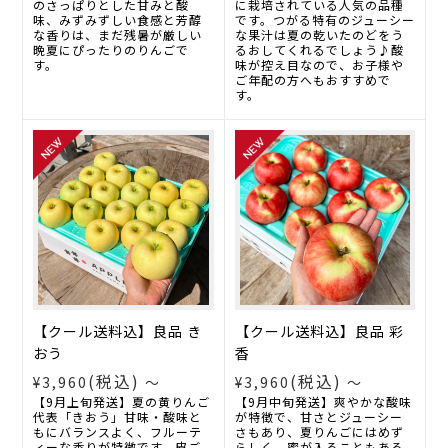
のさっぱりとした甘みと酸
に栽培されている人気の品種
味、みずみずしい食感と芳醇
です。つがる特有のジューシー
な香りは、まだ残暑が厳しい
な果汁は夏の乾いたのどをう
晩夏にぴったりのりんごで
るおしてくれるでしょう♪酸
す。
味が控え目なので、お子様や
ご年配の方へもおすすめで
す。
【クール送料込】良品 き
【クール送料込】良品 彩
おう
香
(税込)
(税込)
¥3,960
～
¥3,960
～
【9月上旬発送】夏の黄りんご
【9月中旬発送】爽やかな酸味
代表「きおう」甘味・酸味と
が特徴で、甘さとジューシー
もにバランスよく、フルーテ
さもあり、夏りんごにはめず
ィーな香りが特徴です。皮ご
らしく、蜜が入ることもある