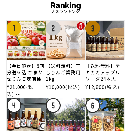
人気ランキング
【会員限定】6回
【送料無料】干
【送料無料】テ
分送料込 おまか
しりんご業務用
キカカアップル
せりんご定期便
1kg
ソーダ24本入
¥21,000
(税
¥10,000
(税込)
¥12,800
(税込)
～
込)