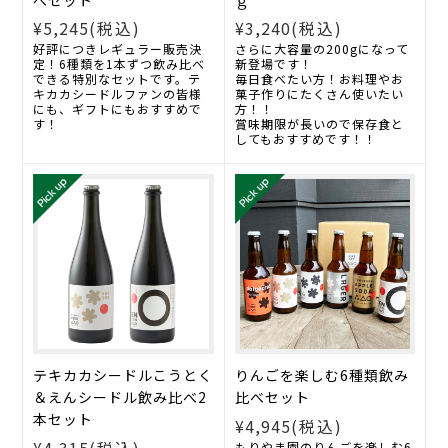
¥5,245
(税込)
¥3,240
(税込)
好評につきレギュラー販売決
さらに大容量の200gになって
定！6種類を1本ずつ飲み比べ
新登場です！
できる特別なセットです。テ
毎日食べたい方！お料理やお
キカカシードルファンの皆様
菓子作りにたくさん使いたい
にも、ギフトにもおすすめで
方！！
す！
賞味期限が長いので保存食と
してもおすすめです！！
テキカカシードルこうとく
りんごを楽しむ6種類飲み
＆えんシードル飲み比べ2
比べセット
本セット
¥4,945
(税込)
もりやま園のりんごを楽しむ6