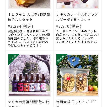
干しりんご 人気の2種類詰
テキカカシードル&アップ
め合わせセット
ルソーダ計6本セット
¥3,294
(税込)
¥3,970
(税込)
完全無添加、特別栽培りんご
シードルとノンアルのセット
で作った干しりんご人気の2種
商品です。ご家族みなさんでお
類を詰めました。贈り物やお
楽しみいただけるセットで
もてなし、ちょっとしたおみ
す。ギフトにもおすすめです。
やげにもおすすめです！
テキカカ元祖6種類飲み比
徳用大袋 干しりんご 200
べセット
ｇ