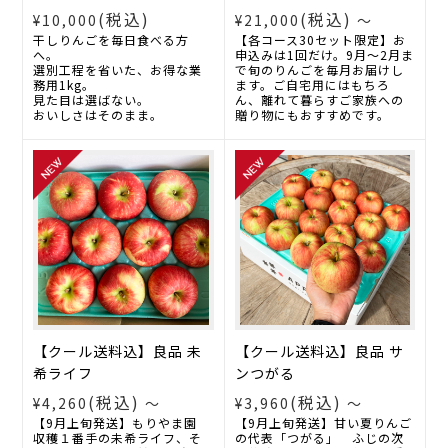
(税込)
(税込)
¥21,000
～
¥10,000
【各コース30セット限定】お
干しりんごを毎日食べる方
申込みは1回だけ。9月～2月ま
へ。
で旬のりんごを毎月お届けし
選別工程を省いた、お得な業
ます。ご自宅用にはもちろ
務用1kg。
ん、離れて暮らすご家族への
見た目は選ばない。
贈り物にもおすすめです。
おいしさはそのまま。
【クール送料込】良品 未
【クール送料込】良品 サ
希ライフ
ンつがる
(税込)
(税込)
¥4,260
～
¥3,960
～
【9月上旬発送】もりやま園
【9月上旬発送】甘い夏りんご
収穫１番手の未希ライフ、そ
の代表「つがる」 ふじの次