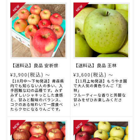
【送料込】良品 安祈世
【送料込】良品 王林
(税込)
(税込)
¥3,900
～
¥3,600
～
【10月中～下旬発送】青森県
【11月上旬発送】もりやま園
内でも知らない人の多い、入
で大人気の黄色りんご「王
手困難な幻の品種です。みず
林」
みずしいシャキッとした食感
フルーティーな香りと芳醇な
と、甘みと酸味のバランス、
甘みをぜひお楽しみくださ
コクのある味わいで一度食べ
い！
たらクセになるりんごです。