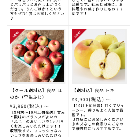
とパリパリとお召し上がりく
品種です。紅玉と同様に、お
ださい。りんごは赤！という
料理やお菓子作りにもおすす
方もぜひ1度はお試しください
めです！
♪
【クール送料込】良品 ほ
【送料込】良品 トキ
のか（早生ふじ）
(税込)
¥3,900
～
(税込)
【10月上旬発送】甘くてジュ
¥3,960
～
ーシー、香りもよく人気の品
【9月末～10月上旬発送】甘み
種です。
と酸味のバランスがよいの
ぜひ皮ごとお楽しみください
「ふじ」のおいしさを1ヵ月早
♪キズなしの良品りんごなの
くお楽しみいただけます！！
で贈答用にもおすすめです。
収穫後すぐ、フレッシュなお
いしさをお楽しみいただける