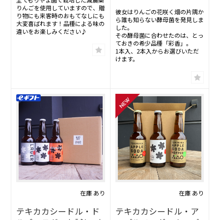
りんごを使用していますので、贈
彼女はりんごの花咲く畑の片隅か
り物にも来客時のおもてなしにも
ら誰も知らない酵母菌を発見しま
大変喜ばれます！品種による味の
した。
違いをお楽しみください♪
その酵母菌に合わせたのは、とっ
ておきの希少品種「彩香」。
1本入、2本入からお選びいただ
けます。
在庫 あり
在庫 あり
テキカカシードル・ド
テキカカシードル・ア