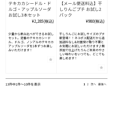
テキカカシードル・ド
【メール便送料込】干
ルゴ・アップルソーダ
しりんごプチ お試し2
お試し3本セット
パック
¥2,285
(税込)
¥980
(税込)
少量から飲み比べができるお試し
干しりんごにお試しサイズのプチ
セット。定番のテキカカシード
新登場！！ネコポス配送だから追
ル、ドルゴ、ノンアルのテキカカ
加送料なし&対面受け取り不要と
アップルソーダを1本ずつお楽し
お気軽にお試しいただけます♪無
みいただけます！
添加で仕上げたりんご本来のやさ
しい味わいをいつでも、どこでも
楽しめます！
13件中1件〜10件を表示
1
2
次へ
最後へ