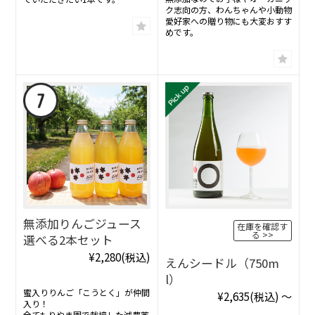
ク志向の方、わんちゃんや小動物
愛好家への贈り物にも大変おすす
めです。
無添加りんごジュース
在庫を確認す
る
選べる2本セット
¥2,280
(税込)
えんシードル（750m
l）
蜜入りりんご「こうとく」が仲間
¥2,635
(税込)
～
入り！
全てもりやま園で栽培した減農薬