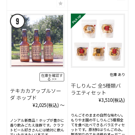
在庫 あり
在庫を確認す
る
干しりんご 全5種類バ
テキカカアップルソー
ラエティセット
ダ ホップド
¥3,510
(税込)
¥2,025
(税込)
～
りんごそのままの自然な味わい。
もりやま園の干しりんご5種類全
ノンアル新商品！ホップが豊かに
てを食べ比べできるバラエティセ
香り飲みごたえ抜群です。クラフ
ットです。原材料はりんごのみ。
トビール好きさんには絶対に飲ん
無添加なのでお子様やオーガニッ
でいただきたい1本です。