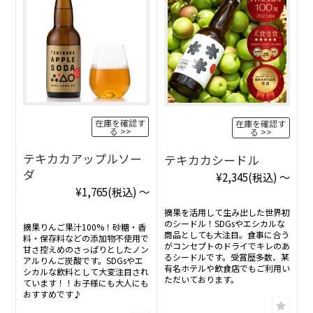
在庫を確認す
在庫を確認す
る
る
テキカカアップルソー
テキカカシードル
ダ
¥2,345
(税込)
～
¥1,765
(税込)
～
摘果を活用して生み出した世界初
のシードル！SDGsやエシカルな
摘果りんご果汁100%！砂糖・香
商品としても大注目。食事に合う
料・保存料などの添加物不使用で
がコンセプトのドライでキレのあ
甘さ控えめのさっぱりとしたノン
るシードルです。受賞歴多数、某
アルりんご炭酸です。SDGsやエ
有名ホテルや飲食店でもご利用い
シカルな飲料として大変注目され
ただいております。
ています！！お子様にも大人にも
おすすめです♪