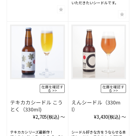
いただきたいシードルです。
在庫を確認す
在庫を確認す
る
る
テキカカシードル こう
えんシードル（330m
とく（330ml)
l）
¥2,705
(税込)
～
¥3,430
(税込)
～
テキカカシリーズ最新作！
シードル好きな方をうならせる本