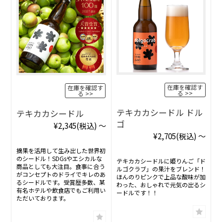
在庫を確認す
在庫を確認す
る
る
テキカカシードル ドル
テキカカシードル
ゴ
¥2,345
(税込)
～
¥2,705
(税込)
～
摘果を活用して生み出した世界初
のシードル！SDGsやエシカルな
テキカカシードルに姫りんご「ド
商品としても大注目。食事に合う
ルゴクラブ」の果汁をブレンド！
がコンセプトのドライでキレのあ
ほんのりピンクで上品な酸味が加
るシードルです。受賞歴多数、某
わった、おしゃれで元気の出るシ
有名ホテルや飲食店でもご利用い
ードルです！！
ただいております。