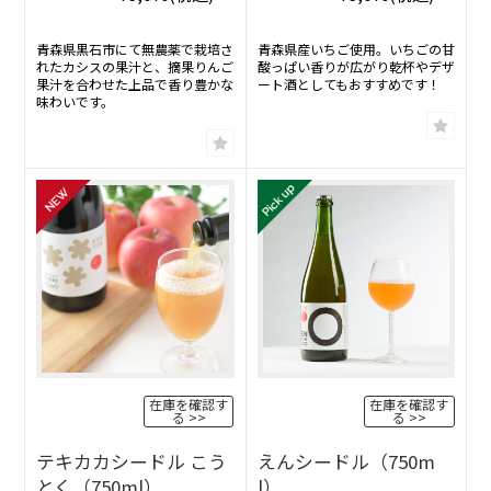
青森県黒石市にて無農薬で栽培さ
青森県産いちご使用。いちごの甘
れたカシスの果汁と、摘果りんご
酸っぱい香りが広がり乾杯やデザ
果汁を合わせた上品で香り豊かな
ート酒としてもおすすめです！
味わいです。
在庫を確認す
在庫を確認す
る
る
テキカカシードル こう
えんシードル（750m
とく（750ml）
l）