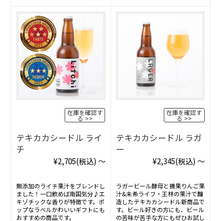
在庫を確認す
在庫を確認す
る
る
テキカカシードル ライ
テキカカシードル ラガ
チ
ー
¥2,705
(税込)
～
¥2,345
(税込)
～
無添加のライチ果汁をブレンドし
ラガービール酵母と摘果りんご果
ました！一口飲めば南国気分♪エ
汁&未希ライフ・王林の果汁で醸
キゾチックな香りが特徴です。ポ
造したテキカカシードル新商品で
ップなラベルかわいいギフトにも
す。ビール好きの方にも、ビール
おすすめの商品です。
の苦味が苦手な方にもぜひお試し