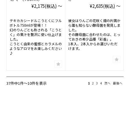
¥2,175
(税込)
～
¥2,635
(税込)
～
テキカカシードルこうとくにフル
彼女はりんごの花咲く畑の片隅か
ボトル750mlが登場！！
ら誰も知らない酵母菌を発見しま
幻のりんごとも称される「こうと
した。
く」の果汁を贅沢に使い仕上げま
その酵母菌に合わせたのは、とっ
した。
ておきの希少品種「彩香」。
こうとく由来の蜜感とカラメルの
1本入、2本入からお選びいただ
ようなアロマをお楽しみください
けます。
♪
37件中1件〜10件を表示
1
2
3
4
次へ
最後へ