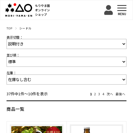
もりやま園
オンライン
ショップ
TOP
シードル
表示切替：
並び順：
在庫：
37件中1件〜10件を表示
1
2
3
4
次へ
最後へ
商品一覧