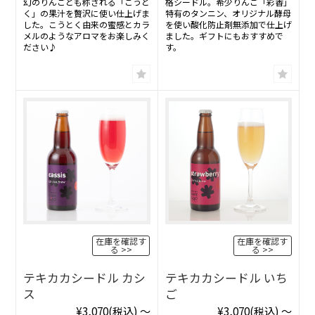
幻のりんごとも称される「こうと
格シードル。希少りんご「彩香」
く」の果汁を贅沢に使い仕上げま
特有のタンニン、オリジナル酵母
した。こうとく由来の蜜感とカラ
を使い酸化防止剤無添加で仕上げ
メルのようなアロマをお楽しみく
ました。ギフトにもおすすめで
ださい♪
す。
在庫を確認す
在庫を確認す
る
る
テキカカシードル カシ
テキカカシードル いち
ス
ご
¥3,070
(税込)
～
¥3,070
(税込)
～