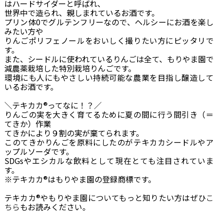
はハードサイダーと呼ばれ、
世界中で造られ、親しまれているお酒です。
プリン体0でグルテンフリーなので、ヘルシーにお酒を楽し
みたい方や
りんごポリフェノールをおいしく撮りたい方にピッタリで
す。
また、シードルに使われているりんごは全て、もりやま園で
減農薬栽培した特別栽培りんごです。
環境にも人にもやさしい持続可能な農業を目指し醸造して
いるお酒です。
＼テキカカ®ってなに！？／
りんごの実を大きく育てるために夏の間に行う間引き（＝
てきか）作業
てきかにより９割の実が棄てられます。
このてきかりんごを原料にしたのがテキカカシードルやア
ップルソーダです。
SDGsやエシカルな飲料として現在とても注目されていま
す。
※テキカカ®はもりやま園の登録商標です。
テキカカ®やもりやま園についてもっと知りたい方はぜひ
こ
ちら
もお読みください。