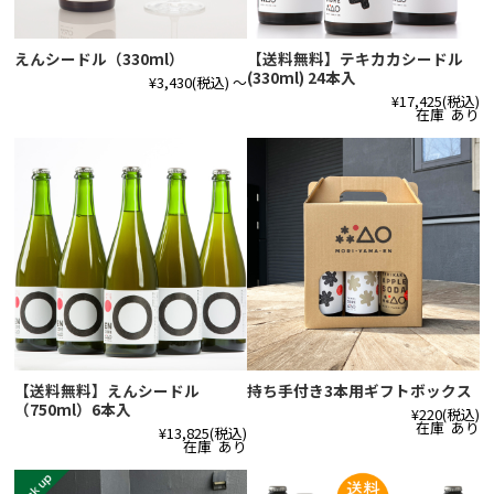
えんシードル（330ml）
【送料無料】テキカカシードル
(330ml) 24本入
¥3,430
(税込)
～
¥17,425
(税込)
在庫 あり
【送料無料】えんシードル
持ち手付き3本用ギフトボックス
（750ml）6本入
¥220
(税込)
在庫 あり
¥13,825
(税込)
在庫 あり