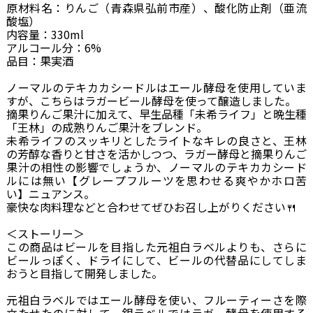
原材料名：りんご（青森県弘前市産）、酸化防止剤（亜流
酸塩）
内容量：330ml
アルコール分：6%
品目：果実酒
ノーマルのテキカカシードルはエール酵母を使用していま
すが、こちらはラガービール酵母を使って醸造しました。
摘果りんご果汁に加えて、早生品種「未希ライフ」と晩生種
「王林」の成熟りんご果汁をブレンド。
未希ライフのスッキリとしたライトなキレの良さと、王林
の芳醇な香りと甘さを活かしつつ、ラガー酵母と摘果りんご
果汁の相性の影響でしょうか、ノーマルのテキカカシード
ルには無い【グレープフルーツを思わせる爽やかホロ苦
い】ニュアンス。
豪快な肉料理などと合わせてぜひお召し上がりください🍴
＜ストーリー＞
この商品はビールを目指した元祖白ラベルよりも、さらに
ビールっぽく、ドライにして、ビールの代替品にしてしま
おうと目指して開発しました。
元祖白ラベルではエール酵母を使い、フルーティーさを際