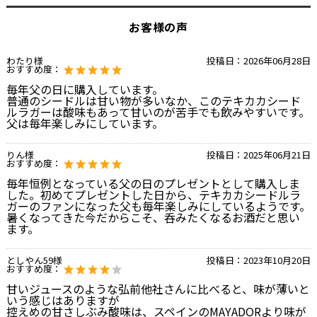
お客様の声
わたり様
投稿日：
2026年06月28日
おすすめ度：
毎年父の日に購入しています。
普通のシードルは甘い物が多いなか、このテキカカシード
ルラガーは酸味もあって甘いのが苦手でも飲みやすいです。
父は毎年楽しみにしています。
りん様
投稿日：
2025年06月21日
おすすめ度：
毎年恒例となっている父の日のプレゼントとして購入しま
した。初めてプレゼントした日から、テキカカシードルラ
ガーのファンになった父も毎年楽しみにしているようです。
暑くなってきた今だからこそ、呑みたくなるお酒だと思い
ます。
としやん59様
投稿日：
2023年10月20日
おすすめ度：
甘いジュースのような弘前他社さんに比べると、味が薄いと
いう感じはありますが
控えめの甘さしぶみ酸味は、スペインのMAYADORより味が