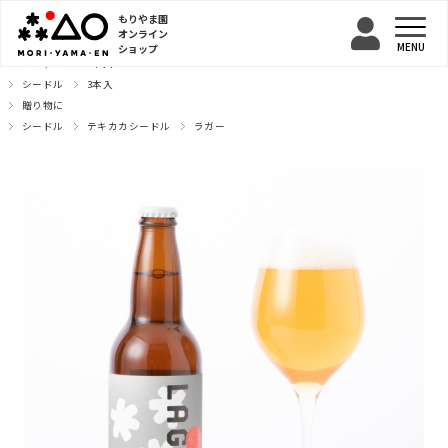
もりやま園
オンライン
ショップ
TOP
シードル
6本入
シードル
3本入
贈り物に
シードル
テキカカシードル
ラガー