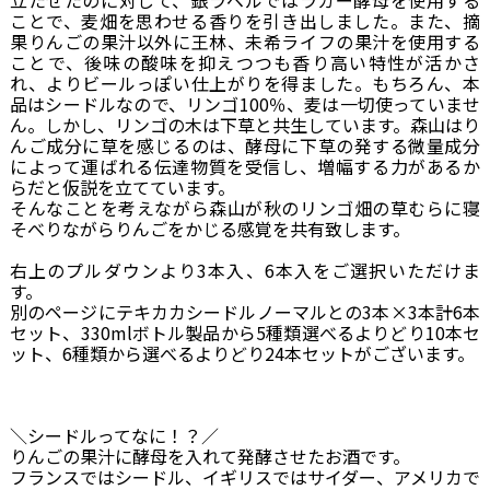
立たせたのに対して、銀ラベルではラガー酵母を使用する
ことで、麦畑を思わせる香りを引き出しました。また、摘
果りんごの果汁以外に王林、未希ライフの果汁を使用する
ことで、後味の酸味を抑えつつも香り高い特性が活かさ
れ、よりビールっぽい仕上がりを得ました。もちろん、本
品はシードルなので、リンゴ100％、麦は一切使っていませ
ん。しかし、リンゴの木は下草と共生しています。森山はり
んご成分に草を感じるのは、酵母に下草の発する微量成分
によって運ばれる伝達物質を受信し、増幅する力があるか
らだと仮説を立てています。
そんなことを考えながら森山が秋のリンゴ畑の草むらに寝
そべりながらりんごをかじる感覚を共有致します。
右上のプルダウンより3本入、6本入をご選択いただけま
す。
別のページにテキカカシードルノーマルとの3本×3本計6本
セット、330mlボトル製品から5種類選べるよりどり10本セ
ット、6種類から選べるよりどり24本セットがございます。
＼シードルってなに！？／
りんごの果汁に酵母を入れて発酵させたお酒です。
フランスではシードル、イギリスではサイダー、アメリカで