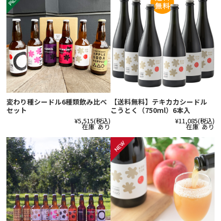
変わり種シードル6種類飲み比べ
【送料無料】テキカカシードル
セット
こうとく（750ml）6本入
¥5,515
(税込)
¥11,085
(税込)
在庫 あり
在庫 あり