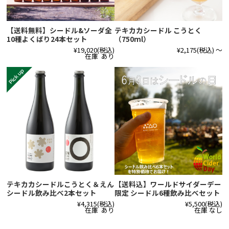
【送料無料】シードル&ソーダ全
テキカカシードル こうとく
10種よくばり24本セット
（750ml）
¥19,020
(税込)
¥2,175
(税込)
～
在庫 あり
テキカカシードルこうとく＆えん
【送料込】ワールドサイダーデー
シードル飲み比べ2本セット
限定 シードル6種飲み比べセット
¥4,315
(税込)
¥5,500
(税込)
在庫 あり
在庫 なし