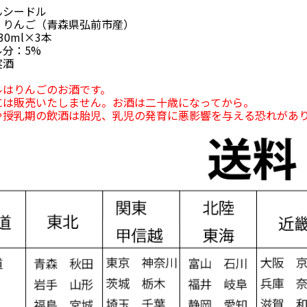
んシードル
：りんご（青森県弘前市産）
0ml×3本
分：5%
実酒
ルはりんごのお酒です。
には販売いたしません。お酒は二十歳になってから。
や授乳期の飲酒は胎児、乳児の発育に悪影響を与える恐れがあ