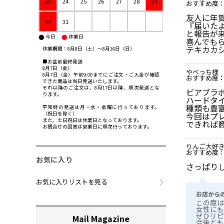
23
24
25
26
27
28
29
おすすめ度
友人に年
30
31
『届いた
と報告が
●
●
今日
休業日
喜んでも
テキカカ
休業期間：8月8日（土）〜8月16日（日）
■お盆前最終発送
8月7日（金）
やべっち様
8月7日（金）午前9:00までにご注文・ご入金が確認
おすすめ度
できた商品は当日発送いたします。
それ以降のご注文は、8月17日以降、順次発送とな
ビアブラ
ります。
ハードタ
種類も豊
平常時の発送は月・水・金曜に行っております。
（祝日を除く）
今回はプ
また、土日祝日は休業日となっております。
できれば
お問合せの回答は営業日に順次行っております。
りんご大好
おすすめ度
お気に入り
さっぱり
お気に入りリストを見る
お店から
この度は
女性にも
ぜひリピ
今後とも