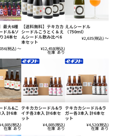
】最大6種
【送料無料】テキカカ
えんシードル
ードル&ソ
シードルこうとく＆え
（750ml）
り24本セ
んシードル飲み比べ6
¥2,635
(税込)
～
本セット
,056
(税込)
～
¥12,458
(税込)
在庫 あり
ードル&こ
テキカカシードル&ラ
テキカカシードル&ラ
入 計6本
イチ各3本入 計6本セ
ガー各3本入 計6本セ
ット
ット
¥4,885
(税込)
¥4,885
(税込)
¥4,520
(税込)
在庫 あり
在庫 あり
在庫 あり