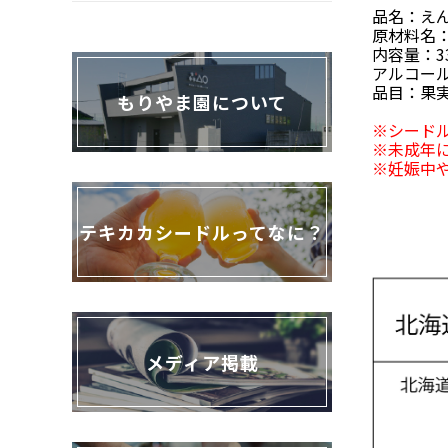
品名：え
原材料名
内容量：33
アルコール
品目：果
もりやま園について
※シード
※未成年
※妊娠中
テキカカシードルってなに？
メディア掲載