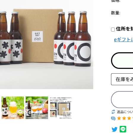
価格:
数量:
住所を
eギフト
返品につ