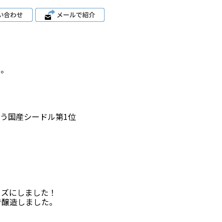
い。
に合う国産シードル第1位
イズにしました！
で醸造しました。