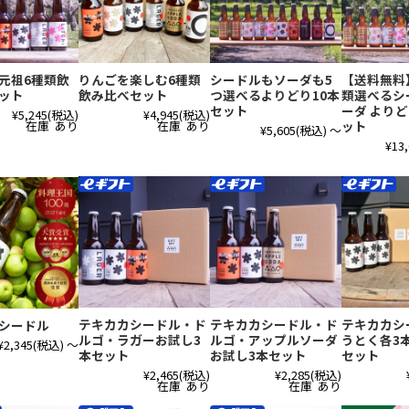
元祖6種類飲
りんごを楽しむ6種類
シードルもソーダも5
【送料無料
ット
飲み比べセット
つ選べるよりどり10本
類選べるシ
セット
ーダ よりど
¥5,245
(税込)
¥4,945
(税込)
在庫 あり
在庫 あり
ット
¥5,605
(税込)
～
¥13
テキカカシードル・ド
テキカカシードル・ド
テキカカシ
シードル
ルゴ・ラガーお試し3
ルゴ・アップルソーダ
うとく各3本
¥2,345
(税込)
～
本セット
お試し3本セット
セット
¥2,465
(税込)
¥2,285
(税込)
在庫 あり
在庫 あり