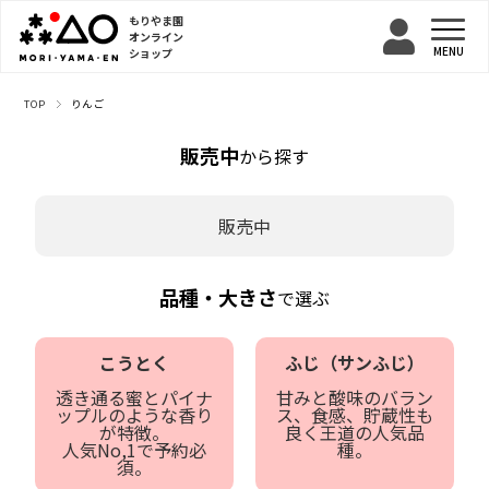
もりやま園
オンライン
ショップ
TOP
りんご
販売中
から探す
販売中
品種・大きさ
で選ぶ
こうとく
ふじ（サンふじ）
透き通る蜜とパイナ
甘みと酸味のバラン
ップルのような香り
ス、食感、貯蔵性も
が特徴。
良く王道の人気品
人気No,1で予約必
種。
須。