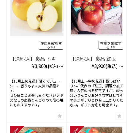
在庫を確認す
在庫を確認す
る
る
【送料込】良品 紅玉
【送料込】良品 トキ
¥3,900
(税込)
～
¥3,900
(税込)
～
【10月上〜中旬発送】酸っぱい
【10月上旬発送】甘くてジュー
りんご代表の「紅玉」調理や加工
シー、香りもよく人気の品種で
用に人気のある紅玉ですが、酸っ
す。
ぱいりんごがお好きな方はぜひそ
ぜひ皮ごとお楽しみください♪キ
のままがぶりとお召し上がりくだ
ズなしの良品りんごなので贈答用
さい。ギフト対応も可能です。
にもおすすめです。