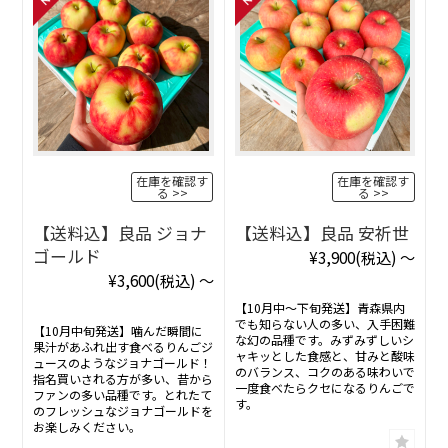
在庫を確認す
在庫を確認す
る
る
【送料込】良品 ジョナ
【送料込】良品 安祈世
ゴールド
¥3,900
(税込)
～
¥3,600
(税込)
～
【10月中〜下旬発送】青森県内
でも知らない人の多い、入手困難
【10月中旬発送】噛んだ瞬間に
な幻の品種です。みずみずしいシ
果汁があふれ出す食べるりんごジ
ャキッとした食感と、甘みと酸味
ュースのようなジョナゴールド！
のバランス、コクのある味わいで
指名買いされる方が多い、昔から
一度食べたらクセになるりんごで
ファンの多い品種です。とれたて
す。
のフレッシュなジョナゴールドを
お楽しみください。