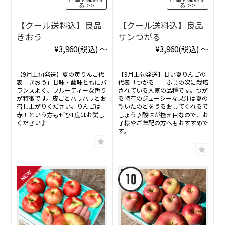
る
る
【クール送料込】良品
【クール送料込】良品
きおう
サンつがる
¥3,960
(税込)
～
¥3,960
(税込)
～
【9月上旬発送】夏の黄りんご代
【9月上旬発送】甘い夏りんごの
表「きおう」甘味・酸味ともにバ
代表「つがる」 ふじの次に栽培
ランスよく、フルーティーな香り
されている人気の品種です。つが
が特徴です。皮ごとパリパリとお
る特有のジューシーな果汁は夏の
召し上がりください。りんごは
乾いたのどをうるおしてくれるで
赤！という方もぜひ1度はお試し
しょう♪酸味が控え目なので、お
ください♪
子様やご年配の方へもおすすめで
す。