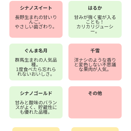
シナノスイート
はるか
長野生まれの甘いり
甘みが強く蜜が入る
んご。
ことも！
やさしい歯ざわり。
カリカリジューシ
ー。
ぐんま名月
千雪
群馬生まれの人気品
洋ナシのような香り
種。
と変色しない不思議
1度食べたら忘れら
な果肉が人気。
れないおいしさ。
シナノゴールド
その他
甘みと酸味のバラン
スがよく、貯蔵性に
も優れた品種。