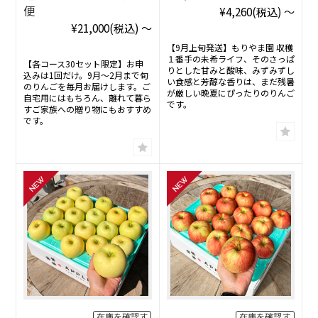
便
¥4,260
(税込)
～
¥21,000
(税込)
～
【9月上旬発送】もりやま園 収穫
１番手の未希ライフ、そのさっぱ
【各コース30セット限定】お申
りとした甘みと酸味、みずみずし
込みは1回だけ。9月〜2月まで旬
い食感と芳醇な香りは、まだ残暑
のりんごを毎月お届けします。ご
が厳しい晩夏にぴったりのりんご
自宅用にはもちろん、離れて暮ら
です。
すご家族への贈り物にもおすすめ
です。
在庫を確認す
在庫を確認す