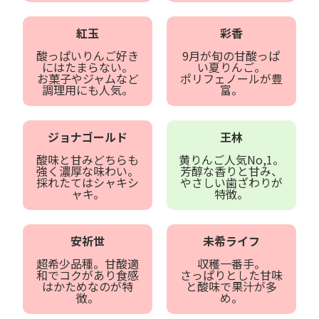
紅玉
彩香
酸っぱいりんご好き
9月が旬の甘酸っぱ
にはたまらない。
い夏りんご。
お菓子やジャムなど
ポリフェノールが豊
調理用にも人気。
富。
ジョナゴールド
王林
酸味と甘みどちらも
黄りんご人気No,1。
強く濃厚な味わい。
芳醇な香りと甘み、
採れたてはシャキシ
やさしい歯ざわりが
ャキ。
特徴。
安祈世
未希ライフ
超希少品種。甘酸適
収穫一番手。
和でコクがあり食感
さっぱりとした甘味
はかためなのが特
と酸味で果汁が多
徴。
め。