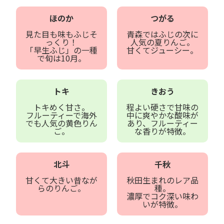
ほのか
つがる
見た目も味もふじそ
青森ではふじの次に
っくり！
人気の夏りんご。
「早生ふじ」の一種
甘くてジューシー。
で旬は10月。
トキ
きおう
トキめく甘さ。
程よい硬さで甘味の
フルーティーで海外
中に爽やかな酸味が
でも人気の黄色りん
あり、フルーティー
ご。
な香りが特徴。
北斗
千秋
甘くて大きい昔なが
秋田生まれのレア品
らのりんご。
種。
濃厚でコク深い味わ
いが特徴。