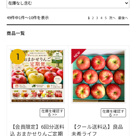
49件中1件〜10件を表示
1
2
3
4
5
次へ
最後へ
商品一覧
在庫を確認す
在庫を確認す
る
る
【会員限定】6回分送料
【クール送料込】良品
込 おまかせりんご定期
未希ライフ