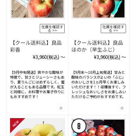
在庫を確認す
在庫を確認す
る
る
【クール送料込】良品
【クール送料込】良品
彩香
ほのか（早生ふじ）
¥3,960
(税込)
～
¥3,960
(税込)
～
【9月中旬発送】爽やかな酸味が
【9月末〜10月上旬発送】甘みと
特徴で、甘さとジューシーさもあ
酸味のバランスがよいの「ふじ」
り、夏りんごにはめずらしく、蜜
のおいしさを1ヵ月早くお楽しみ
が入ることもある品種です。紅玉
いただけます！！収穫後すぐ、フ
と同様に、お料理やお菓子作りに
レッシュなおいしさをお楽しみい
もおすすめです！
ただけるご予約がおすすめです。