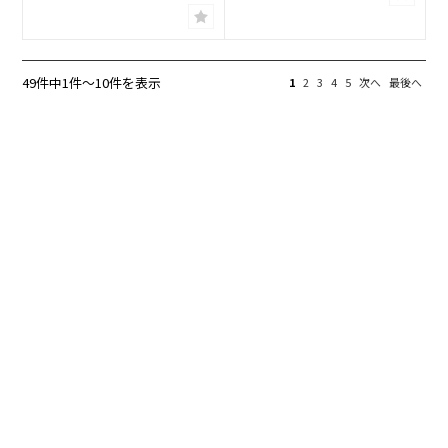
49件中1件〜10件を表示
1
2
3
4
5
次へ
最後へ