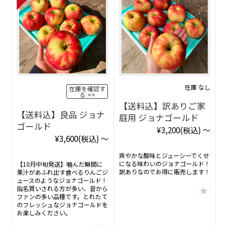
在庫 なし
在庫を確認す
る
【送料込】訳ありご家
【送料込】良品 ジョナ
庭用 ジョナゴールド
ゴールド
¥3,200
(税込)
～
¥3,600
(税込)
～
爽やかな酸味とジューシーでくせ
になる味わいのジョナゴールド！
【10月中旬発送】噛んだ瞬間に
訳ありなのでお得に販売します！
果汁があふれ出す食べるりんごジ
ュースのようなジョナゴールド！
指名買いされる方が多い、昔から
ファンの多い品種です。とれたて
のフレッシュなジョナゴールドを
お楽しみください。