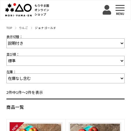
もりやま園
オンライン
ショップ
TOP
りんご
ジョナゴールド
表示切替：
並び順：
在庫：
2件中1件〜2件を表示
商品一覧