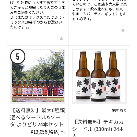
げ、引出物にもおすすめです！ぎ
ているので、ご家族や大人数で楽
ゅぎゅっと凝縮したりんごのうま
しめます！飲み比べにも、BBQ
みをご堪能ください。
やホームパーティ、ギフトにもお
ふじまたはミックスまたはふじ・
すすめです。
ミックス10袋ずつからお選びい
ただけます。
【送料無料】最大6種類
在庫 あり
選べるシードル&ソー
【送料無料】テキカカ
ダ よりどり24本セット
シードル (330ml) 24本
¥13,056
(税込)
～
入