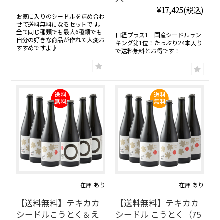
¥17,425
(税込)
お気に入りのシードルを詰め合わ
せて送料無料になるセットです。
全て同じ種類でも最大6種類でも
日経プラス1 国産シードルラン
自分の好きな商品が作れて大変お
キング第1位！たっぷり24本入り
すすめですよ♪
で送料無料とお得です！
在庫 あり
在庫 あり
【送料無料】テキカカ
【送料無料】テキカカ
シードルこうとく＆え
シードル こうとく（75