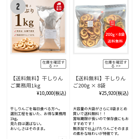
在庫を確認す
在庫を確認す
る
る
【送料無料】干しりん
【送料無料】干しりん
ご業務用1kg
ご200g × 8袋
¥10,000
(税込)
¥25,920
(税込)
干しりんごを毎日食べる方へ。
大容量の大袋がさらに8袋まとめ
選別工程を省いた、お得な業務用
買いで送料無料！！
1kg。
賞味期限が長いので保存食にもお
見た目は選ばない。
すすめです！
おいしさはそのまま。
無添加で仕上げたりんごそのまま
の素朴な味わいが特徴です。