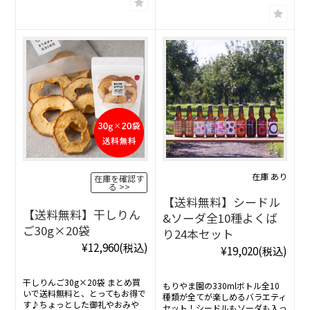
在庫 あり
在庫を確認す
る
【送料無料】シードル
【送料無料】干しりん
&ソーダ全10種よくば
ご30g×20袋
り24本セット
¥12,960
(税込)
¥19,020
(税込)
干しりんご30g×20袋 まとめ買
もりやま園の330mlボトル全10
いで送料無料と、とってもお得で
種類が全てが楽しめるバラエティ
す♪ちょっとした御礼やおみや
セット！シードルもソーダも入っ