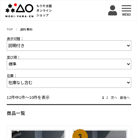
もりやま園
オンライン
ショップ
TOP
送料無料
表示切替：
並び順：
在庫：
12件中1件〜10件を表示
1
2
次へ
最後へ
商品一覧