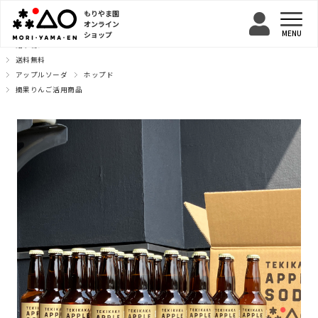
もりやま園
オンライン
ショップ
TOP
贈り物に
送料無料
アップルソーダ
ホップド
摘果りんご活用商品