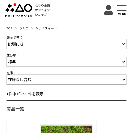
もりやま園
オンライン
ショップ
TOP
りんご
シナノスイート
表示切替：
並び順：
在庫：
1件中1件〜1件を表示
商品一覧