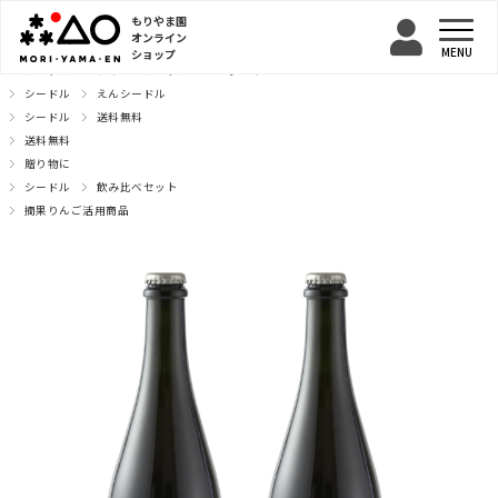
もりやま園
オンライン
ショップ
TOP
シードル
テキカカシードル
こうとく
シードル
えんシードル
シードル
送料無料
送料無料
贈り物に
シードル
飲み比べセット
摘果りんご活用商品