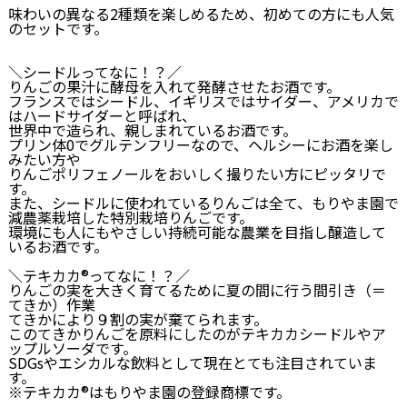
味わいの異なる2種類を楽しめるため、初めての方にも人気
のセットです。
＼シードルってなに！？／
りんごの果汁に酵母を入れて発酵させたお酒です。
フランスではシードル、イギリスではサイダー、アメリカで
はハードサイダーと呼ばれ、
世界中で造られ、親しまれているお酒です。
プリン体0でグルテンフリーなので、ヘルシーにお酒を楽し
みたい方や
りんごポリフェノールをおいしく撮りたい方にピッタリで
す。
また、シードルに使われているりんごは全て、もりやま園で
減農薬栽培した特別栽培りんごです。
環境にも人にもやさしい持続可能な農業を目指し醸造して
いるお酒です。
＼テキカカ®ってなに！？／
りんごの実を大きく育てるために夏の間に行う間引き（＝
てきか）作業
てきかにより９割の実が棄てられます。
このてきかりんごを原料にしたのがテキカカシードルやア
ップルソーダです。
SDGsやエシカルな飲料として現在とても注目されていま
す。
※テキカカ®はもりやま園の登録商標です。