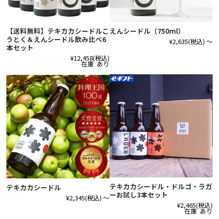
【送料無料】テキカカシードルこ
えんシードル（750ml）
うとく＆えんシードル飲み比べ6
¥2,635
(税込)
～
本セット
¥12,458
(税込)
在庫 あり
テキカカシードル・ドルゴ・ラガ
テキカカシードル
ーお試し3本セット
¥2,345
(税込)
～
¥2,465
(税込)
在庫 あり