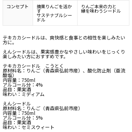
コンセプト
摘果りんごを活か
りんご本来の力と
す
縁を味わうシードル
サステナブルシー
ドル
テキカカシードルは、爽快感と食事との相性を楽しみたい
方に。
えんシードルは、果実感豊かなやさしい味わいをじっくり
楽しみたい方におすすめです。
テキカカシードル こうとく
原材料名：りんご（青森県弘前市産）、酸化防止剤（亜流
酸塩）
内容量：750ml
アルコール分：4%
品目：果実酒
味わい：ミディアム
えんシードル
原材料名：りんご（青森県弘前市産）
内容量：750ml
アルコール分：5%
品目：果実酒
味わい：セミスウィート