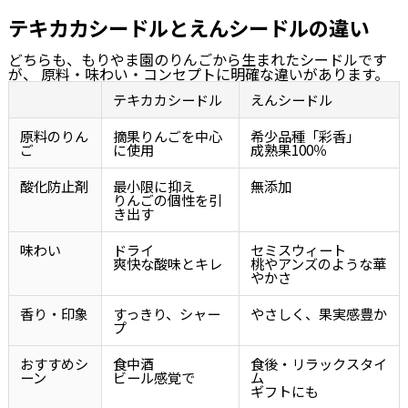
テキカカシードルとえんシードルの違い
どちらも、もりやま園のりんごから生まれたシードルです
が、 原料・味わい・コンセプトに明確な違いがあります。
テキカカシードル
えんシードル
原料のりん
摘果りんごを中心
希少品種「彩香」
ご
に使用
成熟果100％
酸化防止剤
最小限に抑え
無添加
りんごの個性を引
き出す
味わい
ドライ
セミスウィート
爽快な酸味とキレ
桃やアンズのような華
やかさ
香り・印象
すっきり、シャー
やさしく、果実感豊か
プ
おすすめシ
食中酒
食後・リラックスタイ
ーン
ビール感覚で
ム
ギフトにも