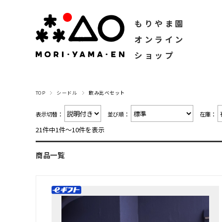
もりやま園
オンライン
ショップ
TOP
シードル
飲み比べセット
表示切替：
並び順：
在庫：
21件中1件〜10件を表示
商品一覧