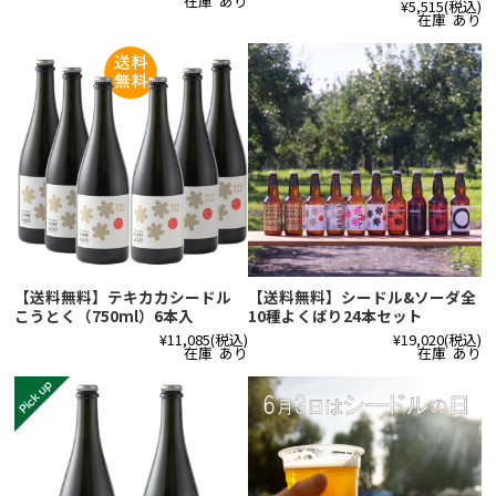
在庫 あり
¥5,515
(税込)
在庫 あり
【送料無料】テキカカシードル
【送料無料】シードル&ソーダ全
こうとく（750ml）6本入
10種よくばり24本セット
¥11,085
(税込)
¥19,020
(税込)
在庫 あり
在庫 あり