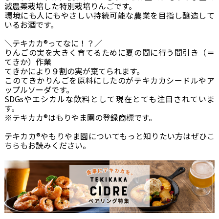
減農薬栽培した特別栽培りんごです。
環境にも人にもやさしい持続可能な農業を目指し醸造して
いるお酒です。
＼テキカカ®ってなに！？／
りんごの実を大きく育てるために夏の間に行う間引き（＝
てきか）作業
てきかにより９割の実が棄てられます。
このてきかりんごを原料にしたのがテキカカシードルやア
ップルソーダです。
SDGsやエシカルな飲料として現在とても注目されていま
す。
※テキカカ®はもりやま園の登録商標です。
テキカカ®やもりやま園についてもっと知りたい方はぜひ
こ
ちら
もお読みください。