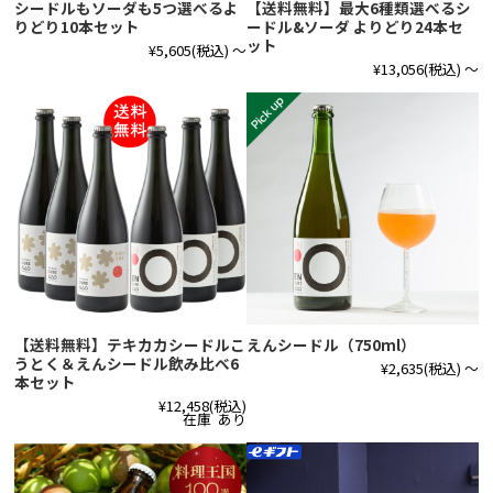
シードルもソーダも5つ選べるよ
【送料無料】最大6種類選べるシ
りどり10本セット
ードル&ソーダ よりどり24本セ
ット
¥5,605
(税込)
～
¥13,056
(税込)
～
【送料無料】テキカカシードルこ
えんシードル（750ml）
うとく＆えんシードル飲み比べ6
¥2,635
(税込)
～
本セット
¥12,458
(税込)
在庫 あり