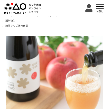
もりやま園
オンライン
ショップ
TOP
シードル
テキカカシードル
こうとく
贈り物に
摘果りんご活用商品