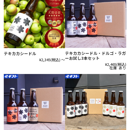
テキカカシードル・ドルゴ・ラガ
テキカカシードル
ーお試し3本セット
¥2,345
(税込)
～
¥2,465
(税込)
在庫 あり