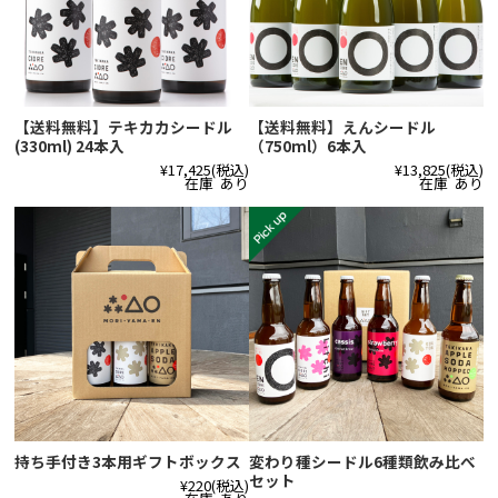
【送料無料】テキカカシードル
【送料無料】えんシードル
(330ml) 24本入
（750ml）6本入
¥17,425
(税込)
¥13,825
(税込)
在庫 あり
在庫 あり
持ち手付き3本用ギフトボックス
変わり種シードル6種類飲み比べ
セット
¥220
(税込)