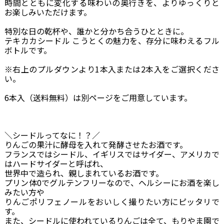
時間とともに変化する味わいの奥行きを、よりゆっくりと
お楽しみいただけます。
特別な日の乾杯や、誰かと分かち合うひとときに。
テキカカシードル こうとくの魅力を、存分に味わえるフル
ボトルです。
※右上のプルダウンより1本入または2本入をご選択くださ
い。
6本入（送料無料）は別ページをご用意しています。
＼シードルってなに！？／
りんごの果汁に酵母を入れて発酵させたお酒です。
フランスではシードル、イギリスではサイダー、アメリカで
はハードサイダーと呼ばれ、
世界中で造られ、親しまれているお酒です。
プリン体0でグルテンフリーなので、ヘルシーにお酒を楽し
みたい方や
りんごポリフェノールをおいしく撮りたい方にピッタリで
す。
また、シードルに使われているりんごは全て、もりやま園で