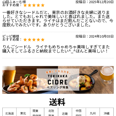
山田ふぁーむ様
投稿日：
2025年12月20日
おすすめ度：
一番好きなシードルだと、東京のお酒好きな夫婦に送りま
した。とてもおしゃれで美味しいと喜ばれました。また送
らせていただきます。ライチはまだ飲んだことないので、今
度飲んでみたいです。ありがとうございました。
ピッピ姫様
投稿日：
2024年10月03日
おすすめ度：
りんごシードル ライチもめちゃめちゃ美味しすぎてまた
購入そしてふるさと納税までしたい^_^ほんと美味しい！