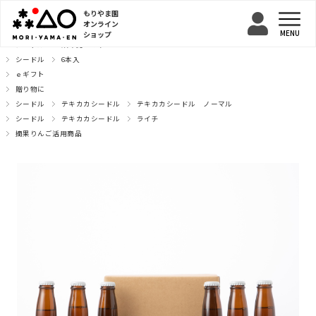
もりやま園
オンライン
ショップ
TOP
シードル
飲み比べセット
シードル
6本入
ｅギフト
贈り物に
シードル
テキカカシードル
テキカカシードル ノーマル
シードル
テキカカシードル
ライチ
摘果りんご活用商品