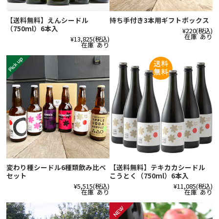
【送料無料】えんシードル
持ち手付き3本用ギフトボックス
（750ml）6本入
¥220
(税込)
在庫 あり
¥13,825
(税込)
在庫 あり
変わり種シードル6種類飲み比べ
【送料無料】テキカカシードル
セット
こうとく（750ml）6本入
¥5,515
(税込)
¥11,085
(税込)
在庫 あり
在庫 あり