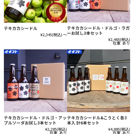
テキカカシードル・ドルゴ・ラガ
テキカカシードル
ーお試し3本セット
¥2,345
(税込)
～
¥2,465
(税込)
在庫 あり
テキカカシードル・ドルゴ・アッ
テキカカシードル&こうとく各3
プルソーダお試し3本セット
本入 計6本セット
¥2,285
(税込)
¥4,885
(税込)
在庫 あり
在庫 あり