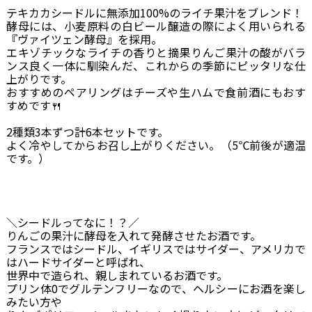
テキカカシードルに無添加100%のライチ果汁をブレンド！
酵母には、小麦原料の白ビール醸造の際によく用いられる
『ヴァイツェン酵母』を採用。
エキゾチックなライチの香りと摘果りんご果汁の酸がバラ
ンス良く一体に馴染んだ、これからの季節にピッタリな仕
上がりです。
おすすめのペアリングはチーズや生ハムで食前酒にもおす
すめです🍴
2種類3本ずつ計6本セットです。
よく冷やしてからお召し上がりください。（5℃前後が適温
です。）
＼シードルってなに！？／
りんごの果汁に酵母を入れて発酵させたお酒です。
フランスではシードル、イギリスではサイダー、アメリカで
はハードサイダーと呼ばれ、
世界中で造られ、親しまれているお酒です。
プリン体0でグルテンフリーなので、ヘルシーにお酒を楽し
みたい方や