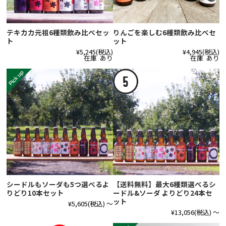
テキカカ元祖6種類飲み比べセッ
りんごを楽しむ6種類飲み比べセ
ト
ット
¥5,245
(税込)
¥4,945
(税込)
在庫 あり
在庫 あり
シードルもソーダも5つ選べるよ
【送料無料】最大6種類選べるシ
りどり10本セット
ードル&ソーダ よりどり24本セ
ット
¥5,605
(税込)
～
¥13,056
(税込)
～