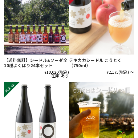
【送料無料】シードル&ソーダ全
テキカカシードル こうとく
10種よくばり24本セット
（750ml）
¥19,020
(税込)
¥2,175
(税込)
～
在庫 あり