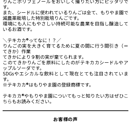
りんごポリフェノールをおいしく撮りたい方にピッタリで
す。
また、シードルに使われているりんごは全て、もりやま園で
減農薬栽培した特別栽培りんごです。
環境にも人にもやさしい持続可能な農業を目指し醸造して
いるお酒です。
＼テキカカ®ってなに！？／
りんごの実を大きく育てるために夏の間に行う間引き（＝
てきか）作業
てきかにより９割の実が棄てられます。
このてきかりんごを原料にしたのがテキカカシードルやア
ップルソーダです。
SDGsやエシカルな飲料として現在とても注目されていま
す。
※テキカカ®はもりやま園の登録商標です。
テキカカ®やもりやま園についてもっと知りたい方はぜひ
こ
ちら
もお読みください。
お客様の声