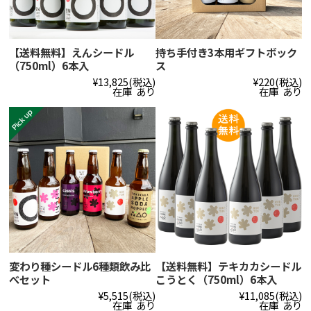
【送料無料】えんシードル
持ち手付き3本用ギフトボック
（750ml）6本入
ス
¥13,825
(税込)
¥220
(税込)
在庫 あり
在庫 あり
変わり種シードル6種類飲み比
【送料無料】テキカカシードル
べセット
こうとく（750ml）6本入
¥5,515
(税込)
¥11,085
(税込)
在庫 あり
在庫 あり