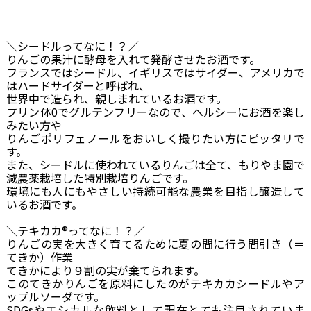
＼シードルってなに！？／
りんごの果汁に酵母を入れて発酵させたお酒です。
フランスではシードル、イギリスではサイダー、アメリカで
はハードサイダーと呼ばれ、
世界中で造られ、親しまれているお酒です。
プリン体0でグルテンフリーなので、ヘルシーにお酒を楽し
みたい方や
りんごポリフェノールをおいしく撮りたい方にピッタリで
す。
また、シードルに使われているりんごは全て、もりやま園で
減農薬栽培した特別栽培りんごです。
環境にも人にもやさしい持続可能な農業を目指し醸造して
いるお酒です。
＼テキカカ®ってなに！？／
りんごの実を大きく育てるために夏の間に行う間引き（＝
てきか）作業
てきかにより９割の実が棄てられます。
このてきかりんごを原料にしたのがテキカカシードルやア
ップルソーダです。
SDGsやエシカルな飲料として現在とても注目されていま