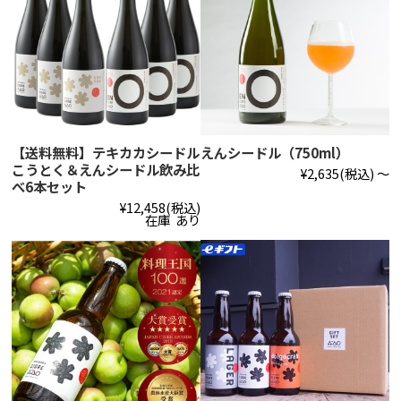
【送料無料】テキカカシードル
えんシードル（750ml）
こうとく＆えんシードル飲み比
¥2,635
(税込)
～
べ6本セット
¥12,458
(税込)
在庫 あり