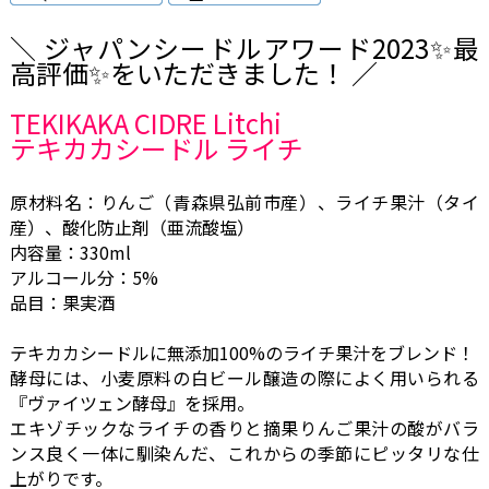
＼ ジャパンシードルアワード2023✨最
高評価✨をいただきました！ ／
TEKIKAKA CIDRE Litchi
テキカカシードル ライチ
原材料名：りんご（青森県弘前市産）、ライチ果汁（タイ
産）、酸化防止剤（亜流酸塩）
内容量：330ml
アルコール分：5%
品目：果実酒
テキカカシードルに無添加100%のライチ果汁をブレンド！
酵母には、小麦原料の白ビール醸造の際によく用いられる
『ヴァイツェン酵母』を採用。
エキゾチックなライチの香りと摘果りんご果汁の酸がバラ
ンス良く一体に馴染んだ、これからの季節にピッタリな仕
上がりです。