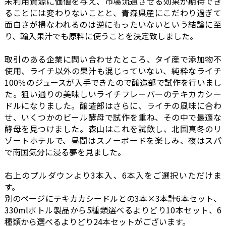
未利用資源に価値を与え、市場流通させる効果が期待でき
ることには変わりないことと、青森県産にこだわり過ぎて
面白さが損なわれるのは逆にもったいないという結論に至
り、輸入果汁でも原料に使うことを決定致しました。
取引のある企業に問い合わせたところ、タイ産で添加物不
使用、ライチ以外の果汁も混じっていない、純粋なライチ
100％のジュースが入手できたので醸造部で試作を行いまし
た。狙い通りの美味しいライチフレーバーのテキカカシー
ドルになりました。醸造部はさらに、ライチの風味に合わ
せ、いくつかのビール酵母で試作を重ね、その中で最適な
酵母を見つけました。森山はこれを試飲し、北国真冬のリ
ゾートホテルで、昼間はスノーボードを楽しみ、夜はスパ
で南国気分に浸る夢を見ました。
右上のプルダウンより3本入、6本入をご選択いただけま
す。
別のページにテキカカシードルとの3本×3本計6本セット、
330mlボトル製品から5種類選べるよりどり10本セット、6
種類から選べるよりどり24本セットがございます。