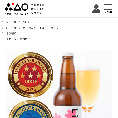
もりやま園
オンライン
ショップ
TOP
シードル
6本入
シードル
3本入
シードル
テキカカシードル
ライチ
贈り物に
摘果りんご活用商品