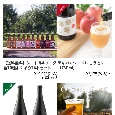
【送料無料】シードル&ソーダ
テキカカシードル こうとく
全10種よくばり24本セット
（750ml）
¥19,020
(税込)
¥2,175
(税込)
～
在庫 あり