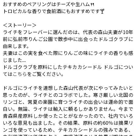
おすすめのペアリングはチーズや生ハム🍴
トロピカルな香りで食前酒にもおすすめです🍸
＜ストーリー＞
ライチをフレーバーに選んだのは、代表の森山夫妻が10年
前に弘前市りんご公園で散歩中に出会ったドルゴクラブに
由来します。
夫妻はこの実を食べた際にりんごの味にライチの香りも感
じました...
ドルゴクラブを原料にしたテキカカシードル ドルゴについ
ては
こちら
をご覧ください。
ドルゴにライチを連想した森山代表が次にやってみたいと
思ったのが、ライチとのコラボでした。寒さ厳しい北国の
リンゴと、常夏の楽園に育つライチの出会いは運命的で面
白い。無論、ライチは輸入に頼るしかありません。今まで
青森県産原料しか使ったことがなかったので、社内でいろ
いろな意見も出ました。その結果、原料の約60％は摘果リ
ンゴを使っているため、テキカカシードルの強みである、