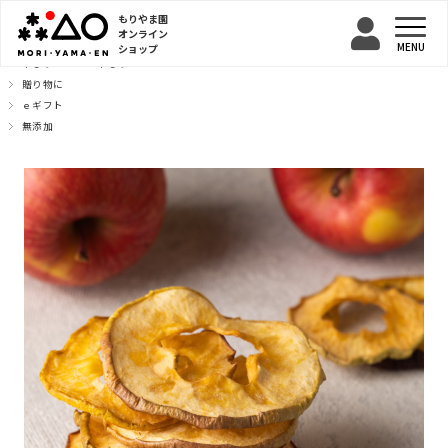
もりやま園
オンライン
ショップ
TOP
干しりんご
干しりんご
贈り物に
ｅギフト
無添加