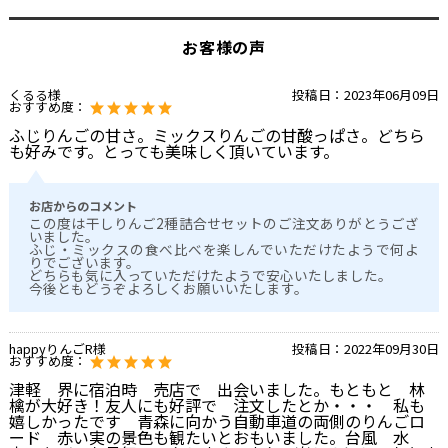
お客様の声
くるる様
投稿日：
2023年06月09日
おすすめ度：
ふじりんごの甘さ。ミックスりんごの甘酸っぱさ。どちら
も好みです。とっても美味しく頂いています。
お店からのコメント
この度は干しりんご2種詰合せセットのご注文ありがとうござ
いました。
ふじ・ミックスの食べ比べを楽しんでいただけたようで何よ
りでございます。
どちらも気に入っていただけたようで安心いたしました。
今後ともどうぞよろしくお願いいたします。
happyりんごR様
投稿日：
2022年09月30日
おすすめ度：
津軽 界に宿泊時 売店で 出会いました。もともと 林
檎が大好き！友人にも好評で 注文したとか・・・ 私も
嬉しかったです 青森に向かう自動車道の両側のりんごロ
ード 赤い実の景色も観たいとおもいました。台風 水