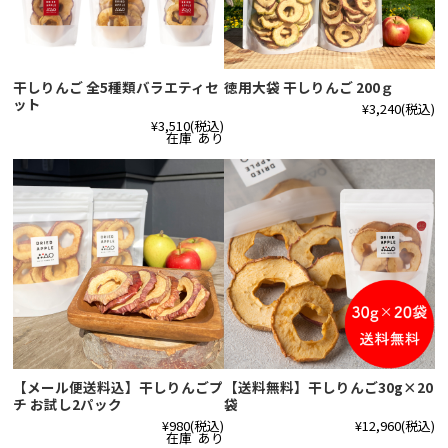
干しりんご 全5種類バラエティセ
徳用大袋 干しりんご 200ｇ
ット
¥3,240
(税込)
¥3,510
(税込)
在庫 あり
【メール便送料込】干しりんごプ
【送料無料】干しりんご30g×20
チ お試し2パック
袋
¥980
(税込)
¥12,960
(税込)
在庫 あり