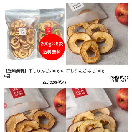
【送料無料】干しりんご200g ×
干しりんご ふじ 30g
8袋
¥648
(税込)
在庫 あり
¥25,920
(税込)