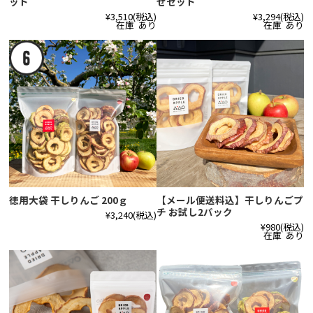
ット
せセット
¥3,510
(税込)
¥3,294
(税込)
在庫 あり
在庫 あり
徳用大袋 干しりんご 200ｇ
【メール便送料込】干しりんごプ
チ お試し2パック
¥3,240
(税込)
¥980
(税込)
在庫 あり