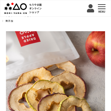
もりやま園
オンライン
ショップ
TOP
干しりんご
干しりんご
無添加