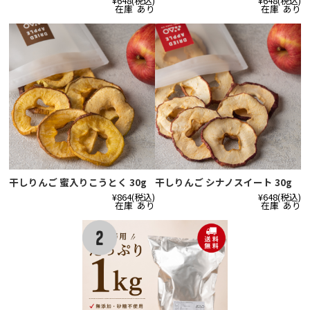
¥648
(税込)
¥648
(税込)
在庫 あり
在庫 あり
干しりんご 蜜入りこうとく 30g
干しりんご シナノスイート 30g
¥864
(税込)
¥648
(税込)
在庫 あり
在庫 あり