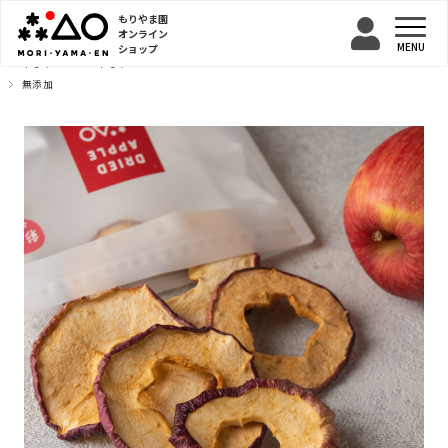
もりやま園
オンライン
ショップ
TOP
干しりんご
干しりんご
無添加