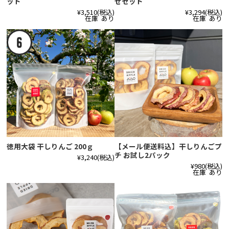
ット
せセット
¥3,510
(税込)
¥3,294
(税込)
在庫 あり
在庫 あり
徳用大袋 干しりんご 200ｇ
【メール便送料込】干しりんごプ
チ お試し2パック
¥3,240
(税込)
¥980
(税込)
在庫 あり