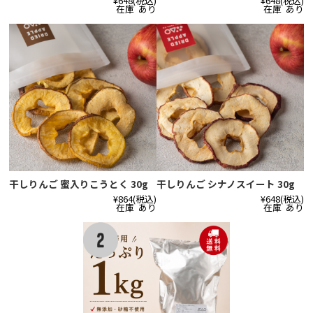
¥648
(税込)
¥648
(税込)
在庫 あり
在庫 あり
干しりんご 蜜入りこうとく 30g
干しりんご シナノスイート 30g
¥864
(税込)
¥648
(税込)
在庫 あり
在庫 あり