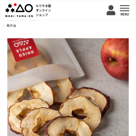
もりやま園
オンライン
ショップ
TOP
干しりんご
干しりんご
無添加