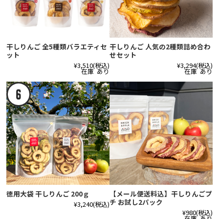
干しりんご 全5種類バラエティセ
干しりんご 人気の2種類詰め合わ
ット
せセット
¥3,510
(税込)
¥3,294
(税込)
在庫 あり
在庫 あり
徳用大袋 干しりんご 200ｇ
【メール便送料込】干しりんごプ
チ お試し2パック
¥3,240
(税込)
¥980
(税込)
在庫 あり