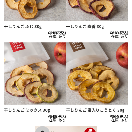
干しりんご ふじ 30g
干しりんご 彩香 30g
¥648
(税込)
¥648
(税込)
在庫 あり
在庫 あり
干しりんご ミックス 30g
干しりんご 蜜入りこうとく 30g
¥648
(税込)
¥864
(税込)
在庫 あり
在庫 あり