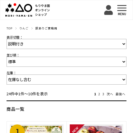
もりやま園
オンライン
ショップ
TOP
りんご
訳ありご家庭用
表示切替：
並び順：
在庫：
24件中1件〜10件を表示
1
2
3
次へ
最後へ
商品一覧