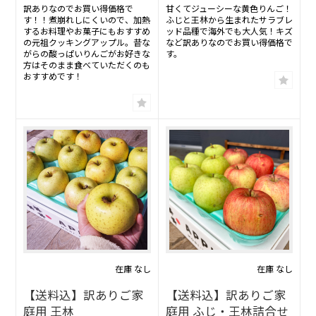
訳ありなのでお買い得価格で
甘くてジューシーな黄色りんご！
す！！煮崩れしにくいので、加熱
ふじと王林から生まれたサラブレ
するお料理やお菓子にもおすすめ
ッド品種で海外でも大人気！キズ
の元祖クッキングアップル。昔な
など訳ありなのでお買い得価格で
がらの酸っぱいりんごがお好きな
す。
方はそのまま食べていただくのも
おすすめです！
在庫 なし
在庫 なし
【送料込】訳ありご家
【送料込】訳ありご家
庭用 王林
庭用 ふじ・王林詰合せ