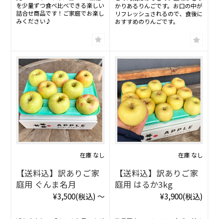
を少量ずつ食べ比べできる楽しい
かりあるりんごです。お口の中が
詰合せ商品です！ご家庭でお楽し
リフレッシュされるので、食後に
みください♪
おすすめのりんごです。
在庫 なし
在庫 なし
【送料込】訳ありご家
【送料込】訳ありご家
庭用 ぐんま名月
庭用 はるか3kg
¥3,500
(税込)
～
¥3,900
(税込)