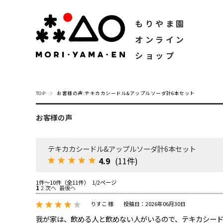
もりやま園
オンライン
ショップ
TOP
お客様の声:テキカカシードル&アップルソーダ計6本セット
お客様の声
テキカカシードル&アップルソーダ計6本セット
4.9
(11件)
1件～10件（全11件） 1/2ページ
1
2
次へ
最後へ
りすこ 様
投稿日：2026年06月30日
我が家は、飲める人と飲めない人がいるので、テキカシー