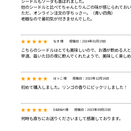
シードルもソーダも喜ばれました。
他のシードルと比べてちゃんとりんごの味が感じられてお
ただ、オンライン注文の字ちっさー。（青い四角）
老眼なので最初気が付きませんでした。
なき 様
投稿日：2024年01月19日
こちらのシードルはとても美味しいので、お酒が飲める人
早速、届いた日の夜に飲んでくれたようで、美味しく楽し
はっこ 様
投稿日：2023年12月16日
初めて購入しました。リンゴの香りにビックリしました！
D&B&H 様
投稿日：2023年09月23日
何時も直ちにお送りくださいまして感謝しております。