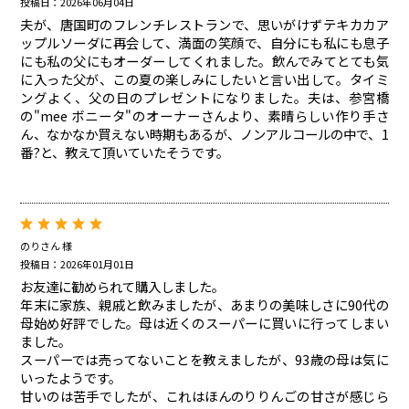
投稿日：2026年06月04日
夫が、唐国町のフレンチレストランで、思いがけずテキカカア
ップルソーダに再会して、満面の笑顔で、自分にも私にも息子
にも私の父にもオーダーしてくれました。飲んでみてとても気
に入った父が、この夏の楽しみにしたいと言い出して。タイミ
ングよく、父の日のプレゼントになりました。夫は、参宮橋
の"mee ボニータ"のオーナーさんより、素晴らしい作り手さ
ん、なかなか買えない時期もあるが、ノンアルコールの中で、1
番?と、教えて頂いていたそうです。
のりさん 様
投稿日：2026年01月01日
お友達に勧められて購入しました。
年末に家族、親戚と飲みましたが、あまりの美味しさに90代の
母始め好評でした。母は近くのスーパーに買いに行ってしまい
ました。
スーパーでは売ってないことを教えましたが、93歳の母は気に
いったようです。
甘いのは苦手でしたが、これはほんのりりんごの甘さが感じら