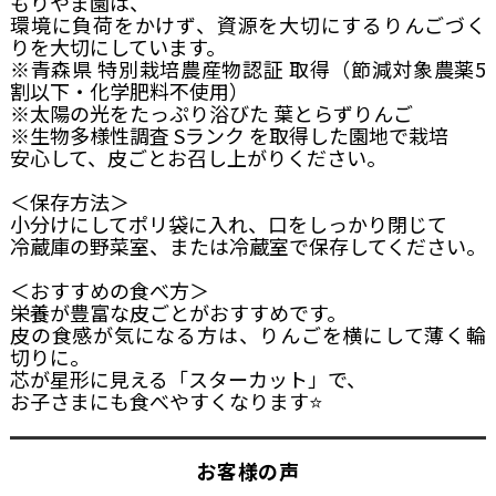
もりやま園は、
環境に負荷をかけず、資源を大切にするりんごづく
りを大切にしています。
※青森県 特別栽培農産物認証 取得（節減対象農薬5
割以下・化学肥料不使用）
※太陽の光をたっぷり浴びた 葉とらずりんご
※生物多様性調査 Sランク を取得した園地で栽培
安心して、皮ごとお召し上がりください。
＜保存方法＞
小分けにしてポリ袋に入れ、口をしっかり閉じて
冷蔵庫の野菜室、または冷蔵室で保存してください。
＜おすすめの食べ方＞
栄養が豊富な皮ごとがおすすめです。
皮の食感が気になる方は、りんごを横にして薄く輪
切りに。
芯が星形に見える「スターカット」で、
お子さまにも食べやすくなります⭐
お客様の声