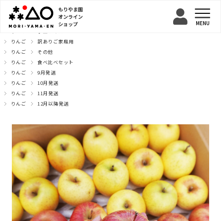
もりやま園
オンライン
ショップ
TOP
りんご
小玉サイズ
りんご
訳ありご家庭用
りんご
その他
りんご
食べ比べセット
りんご
9月発送
りんご
10月発送
りんご
11月発送
りんご
12月以降発送