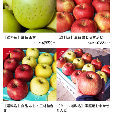
【送料込】良品 王林
【送料込】良品 葉とらずふじ
¥3,600
(税込)
～
¥3,900
(税込)
～
【送料込】良品 ふじ・王林詰合
【クール送料込】家庭用おまかせ
せ
りんご