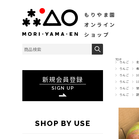
もりやま園
オンライン
ショップ
TOP
りんご
りんご
りんご
1
新規会員登録
りんご
1
SIGN UP
りんご
りんご
SHOP BY USE