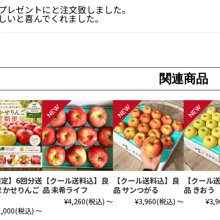
プレゼントにと注文致しました。
しいと喜んでくれました。
関連商品
定】6回分送
【クール送料込】良
【クール送料込】良
【クール
まかせりんご
品 未希ライフ
品 サンつがる
品 きおう
¥4,260
(税込)
～
¥3,960
(税込)
～
¥3,9
1,000
(税込)
～