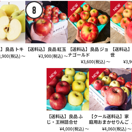
【送料込】良品 紅玉
】良品 トキ
【送料込】良品 ジョ
【送料込】
ナゴールド
世
¥3,900
(税込)
～
3,900
(税込)
～
¥3,600
(税込)
～
¥3,9
【送料込】良品 ふ
【クール送料込】家
じ・王林詰合せ
庭用おまかせりんご
¥4,000
(税込)
～
¥4,060
(税込)
～