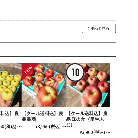
送料込】良
【クール送料込】良
【クール送料込】良
品 彩香
品 ほのか（早生ふ
じ）
60
(税込)
～
¥3,960
(税込)
～
¥3,960
(税込)
～