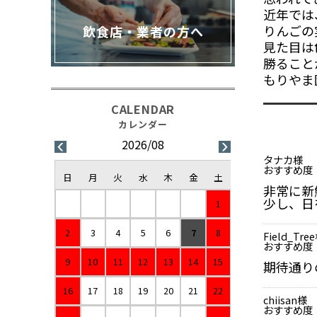
近年では
りんごの
飲食店・業者の方へ
見た目は
勝ること
もりやま
2026/08
タナカ様
おすすめ度
日
月
火
水
木
金
土
非常に新
少し、日
1
2
3
4
5
6
7
8
Field_Tre
おすすめ度
9
10
11
12
13
14
15
期待通り
16
17
18
19
20
21
22
chiisan様
おすすめ度