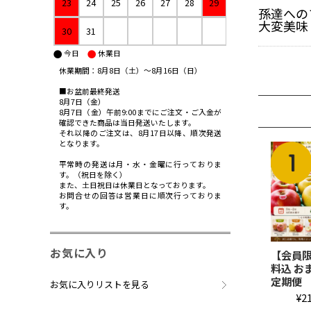
23
24
25
26
27
28
29
孫達への
大変美味
30
31
今日
休業日
●
●
休業期間：8月8日（土）〜8月16日（日）
■お盆前最終発送
8月7日（金）
8月7日（金）午前9:00までにご注文・ご入金が
確認できた商品は当日発送いたします。
それ以降のご注文は、8月17日以降、順次発送
となります。
平常時の発送は月・水・金曜に行っておりま
す。（祝日を除く）
また、土日祝日は休業日となっております。
お問合せの回答は営業日に順次行っておりま
す。
お気に入り
【会員限
料込 お
定期便
お気に入りリストを見る
¥2