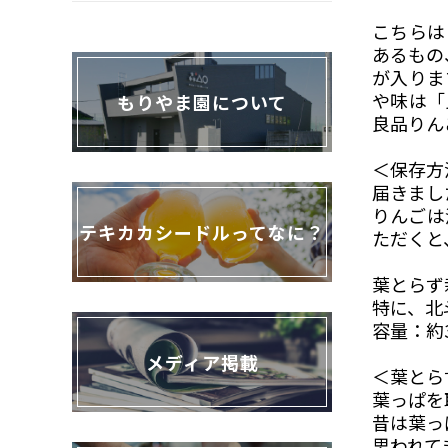
こちらは
あるもの
が入りま
や味は「
もりやま園について
良品りん
＜保存方
届きまし
りんごは
テキカカシードルってなに？
ただくと
葉とらず
特に、北
容量：約
メディア掲載
＜葉とら
葉っぱを
昔は葉っ
思われて