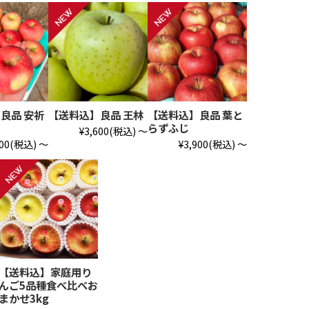
良品 安祈
【送料込】良品 王林
【送料込】良品 葉と
らずふじ
¥3,600
(税込)
～
00
(税込)
～
¥3,900
(税込)
～
【送料込】家庭用り
んご5品種食べ比べお
まかせ3kg