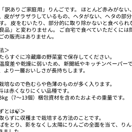
「訳ありご家庭用」りんごです。 ほとんど赤みがない
、皮がザラザラしているもの、ヘタがない、ヘタの部分
す。 皮をむいたり、部分的に取り除かないと食べられ
良品」と変わりません。 ご自宅で食べていただくには
ごの販売はありません。
法＞
たらすぐに冷蔵庫の野菜室で保存してください。
温度差や乾燥に弱いため、新聞紙やキッチンペーパーで
、より一層おいしさが長持ちします。
栽培なので色むらや色薄のものが多く入ります。
斗は赤くなりにくい品種です。
3kg（7〜13個）梱包資材を含めたおよその重量です。
ずとは🍃＞
取らずに収穫まで栽培する方法のことです。
ぱをとり、影をなくし太陽にりんごの全面を当て、りん
きました。