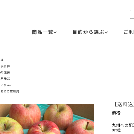
商品一覧
目的から選ぶ
ご
北斗
希少品種
0月発送
1月発送
甘いりんご
訳ありご家庭用
【送料込
価格:
九州への配
客様: